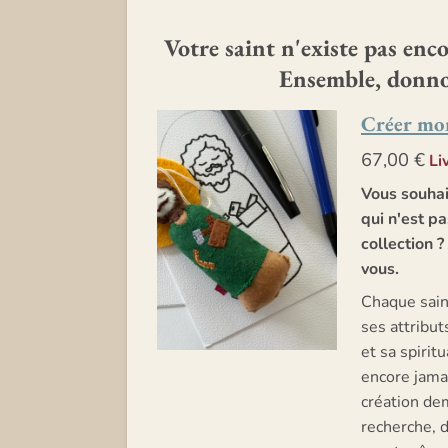
Votre saint n'existe pas enco
Ensemble, donnon
Créer mon
67,00 €
Li
Vous souhait
qui n'est p
collection 
vous.
Chaque sain
ses attribut
et sa spiritu
encore jamai
création dem
recherche, d