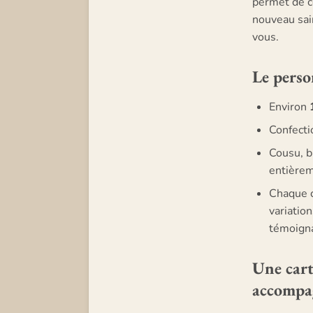
permet de c
nouveau sai
vous.
Le pers
Environ
Confecti
Cousu, b
entièrem
Chaque c
variatio
témoigna
Une cart
accompag