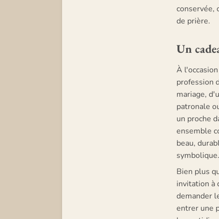
conservée, o
de prière.
Un cadea
À l'occasio
profession d
mariage, d'u
patronale o
un proche d
ensemble co
beau, durab
symbolique
Bien plus qu
invitation à 
demander leu
entrer une p