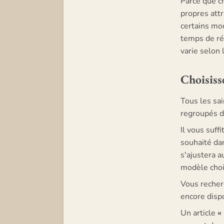
Parce que c
propres attr
certains m
temps de réa
varie selon 
Choisiss
Tous les sai
regroupés da
Il vous suffi
souhaité dan
s'ajustera 
modèle choi
Vous recherc
encore disp
Un article
«