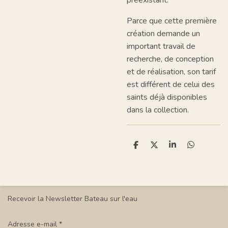
préexistant.
Parce que cette première
création demande un
important travail de
recherche, de conception
et de réalisation, son tarif
est différent de celui des
saints déjà disponibles
dans la collection.
P
P
P
P
a
a
a
a
r
r
r
r
t
t
t
t
a
a
a
a
g
g
g
g
e
e
e
e
Recevoir la Newsletter Bateau sur l'eau
r
r
r
r
Adresse e-mail *