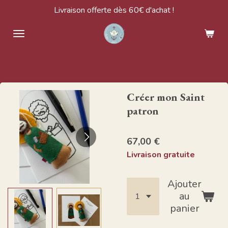
Livraison offerte dès 60€ d'achat !
Passer
au
contenu
principal
Créer mon Saint
patron
67,00 €
Livraison gratuite
Ajouter
au
panier