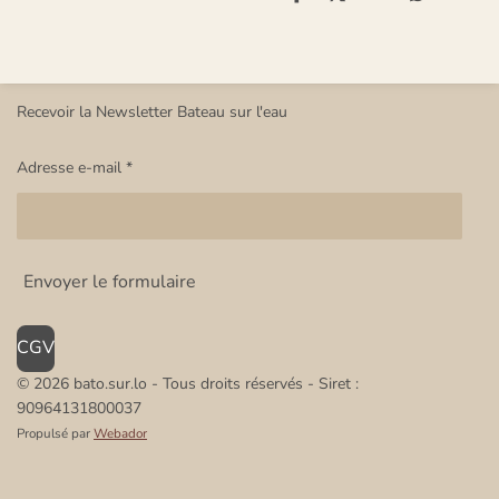
P
P
P
P
a
a
a
a
r
r
r
r
t
t
t
t
a
a
a
a
g
g
g
g
e
e
e
e
Recevoir la Newsletter Bateau sur l'eau
r
r
r
r
Adresse e-mail *
Envoyer le formulaire
CGV
© 2026 bato.sur.lo - Tous droits réservés
- Siret :
90964131800037
Propulsé par
Webador