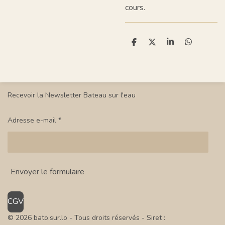
cours.
P
P
P
P
a
a
a
a
r
r
r
r
t
t
t
t
a
a
a
a
g
g
g
g
e
e
e
e
Recevoir la Newsletter Bateau sur l'eau
r
r
r
r
Adresse e-mail *
Envoyer le formulaire
CGV
© 2026 bato.sur.lo - Tous droits réservés
- Siret :